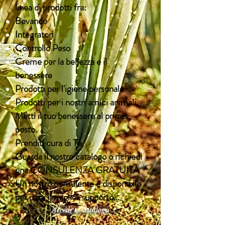
linea di prodotti fra:
Bevande
Integratori
Controllo Peso
Creme per la bellezza e il
benessere
Prodotti per l'igiene personale
Prodotti per i nostri amici animali.
Metti il tuo benessere al primo
posto.
Prenditi cura di Te.
Guarda il nostro catalogo o richiedi
una CONSULENZA GRATUITA
Un nostro consulente è disponibile
per darti il miglior supporto...
Accedi al catalogo