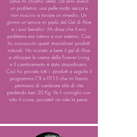
Salve mi chiamo Stella. Da anni avevo
un problema: una pelle molto secca e
non riuscivo a trovare un rimedio. Un
giorno un'amica mi parlò del Gel di Aloe
e i suoi benefici. Mi disse che il mio
problema era interno e non esterno. Cosi
ho conosciuto questi straordinari prodotti
naturali. Ho iniziato a bere il gel di Aloe
e utilizzare le creme della Forever Living
e
il cambiamento è stato straordinario.
Così ho provato tutti i prodotti e seguito il
programma C9 e FIT15 che mi hanno
permesso di cambiare stile di vita
perdendo ben 20 Kg. Ve li consiglio con
tutto il cuore, provateli ne vale la pena.