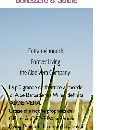
Benessere & Salute
Entra nel mondo
Forever Living
the Aloe Vera Company
La più grande coltivatrice al mondo
di Aloe Barbadensis Miller, definita
ALOE VERA.
Grazie alle ricche proprietà del
GEL di ALOE VERA la Forever
Living Products ha creato una vasta