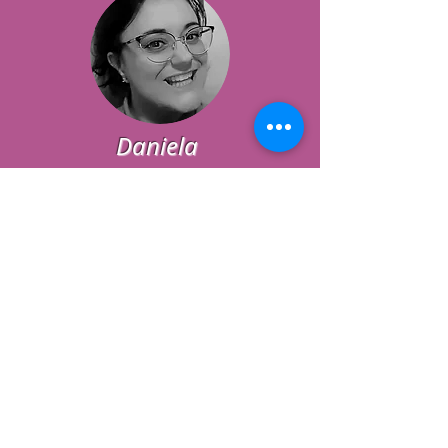
Daniela
Sono Daniela Noia, farmacista da circa
20 anni, da sempre alla ricerca di
prodotti di origine naturale. Da un po' di
tempo, nonostante ho un alimentazione e
stile di vita corretti, soffrivo di cattiva
digestione che mi causavano mal di
testa. Ho conosciuto questa azienda e i
suoi fantastici prodotti. Da subito ho
iniziato a sentirmi meglio, più energica,
dopo il C9 un programma depurativo, la
mia pelle è diventata più luminosa. Da
allora bevo tutti i giorni il Gel di Aloe Vera