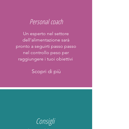
Personal coach
Un esperto nel settore
dell'alimentazione sarà
pronto a seguirti passo passo
nel controllo peso per
raggiungere i tuoi obiettivi
Scopri di più
Consigli