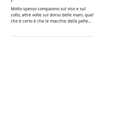
ADDIO Macchie della
pelle
Molto spesso compaiono sul viso e sul
collo, altre volte sul dorso delle mani, quel
che è certo è che le macchie della pelle
sono un...