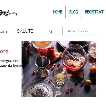
HOME
BLOG
REGISTRATI
toria
SALUTE
Accedi / Iscriviti
sere
Benessere
energia? Ecco i
state da leone.