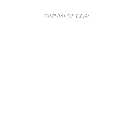
©
VIVIALOE.COM
lavoro