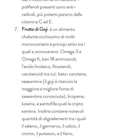
polifenoli presenti sono anti-
radicali, più potenti persino della 
vitamina C ed E.  
Frutto di Goji
: è un alimento 
chelante ricchissimo di molti 
micronutrienti e principi attivi tra i 
quali si annoverano: Omega 3 e 
Omega 6, ben 18 aminoacidi, 
l’acido linoleico, fitosteroli, 
carotenoidi tra cui: beta-carotene, 
zeaxantina (il goji è ritenuto la 
maggiore e migliore fonte di 
zeaxantina conosciuta), licopene, 
luteina, e xantofille quali la cripto 
xantina. Inoltre contiene notevoli 
quantità di oligoelementi tra i quali 
il selenio, il germanio, il calcio, il 
cromo, il potassio, e il ferro, 