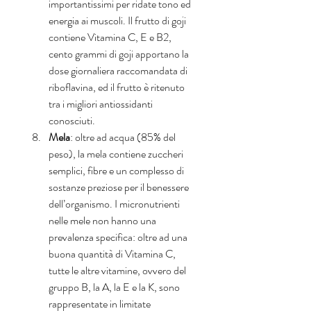
importantissimi per ridate tono ed 
energia ai muscoli. Il frutto di goji 
contiene Vitamina C, E e B2, 
cento grammi di goji apportano la 
dose giornaliera raccomandata di 
riboflavina, ed il frutto è ritenuto 
tra i migliori antiossidanti 
conosciuti.  
Mela
: oltre ad acqua (85% del 
peso), la mela contiene zuccheri 
semplici, fibre e un complesso di 
sostanze preziose per il benessere 
dell’organismo. I micronutrienti 
nelle mele non hanno una 
prevalenza specifica: oltre ad una 
buona quantità di Vitamina C, 
tutte le altre vitamine, ovvero del 
gruppo B, la A, la E e la K, sono 
rappresentate in limitate 