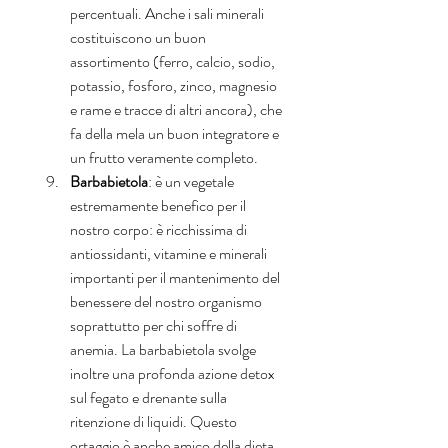
percentuali. Anche i sali minerali 
costituiscono un buon 
assortimento (ferro, calcio, sodio, 
potassio, fosforo, zinco, magnesio 
e rame e tracce di altri ancora), che 
fa della mela un buon integratore e 
un frutto veramente completo.  
Barbabietola
: è un vegetale 
estremamente benefico per il 
nostro corpo: è ricchissima di 
antiossidanti, vitamine e minerali 
importanti per il mantenimento del 
benessere del nostro organismo 
soprattutto per chi soffre di 
anemia. La barbabietola svolge 
inoltre una profonda azione detox 
sul fegato e drenante sulla 
ritenzione di liquidi. Questo 
ortaggio è anche amico della dieta 