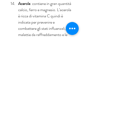
Acerola
: contiene in gran quantità 
calcio, ferro e magnesio. L’acerola 
è ricca di vitamina C quindi è 
indicata per prevenire e 
combattere gli stati influenzali, le 
malattie da raffreddamento e le 
infezioni del tratto respiratorio.  
Mangostano
: i benefici che si 
traggono dai frutti del mangostano 
derivano dall’altissima quantità di 
xantoni, potenti sostanze anti età 
ed efficaci inibitori dei processi 
infiammatori, tanto da essere 
considerato un super antiossidante 
contro i radicali liberi.  
Zucca
: i sali minerali di cui è 
composta sono calcio, fosforo, 
potassio, zinco, selenio e 
magnesio, per citarne alcuni. La 