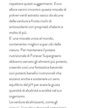
rispettare questi suggerimenti. Ecco 
allora venirci incontro questa miscela di 
polveri verdi estratto secco da alcune 
delle verdure e frutta ricchi di 
antiossidanti con proprietà chelanti e 
molto di più. 
E' una miscela unica al mondo, 
contenente i migliori super cibi della 
natura. Per mantenere il potere 
nutrizionale di Forever Supergreens 
abbiamo cercato gli alimenti più potenti, 
creando così una fantastica bevanda 
con potenti benefici nutrizionali che 
aiutano anche a sostenere un sano 
equilibrio del pH per avere la giusta 
quantità di alcalinità e acidità nel tuo 
organismo. 
Le verdure alcalinizzanti, come gli 
spinaci, il cavolo e i broccoli potenziano 