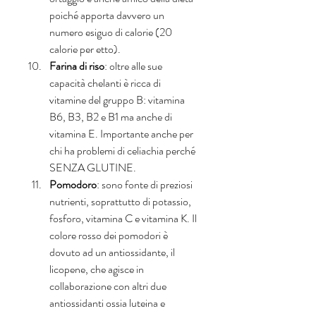
poiché apporta davvero un 
numero esiguo di calorie (20 
calorie per etto).  
Farina di riso
: oltre alle sue 
capacità chelanti è ricca di 
vitamine del gruppo B: vitamina 
B6, B3, B2 e B1 ma anche di 
vitamina E. Importante anche per 
chi ha problemi di celiachia perché 
SENZA GLUTINE.   
Pomodoro
: sono fonte di preziosi 
nutrienti, soprattutto di potassio, 
fosforo, vitamina C e vitamina K. Il 
colore rosso dei pomodori è 
dovuto ad un antiossidante, il 
licopene, che agisce in 
collaborazione con altri due 
antiossidanti ossia luteina e 