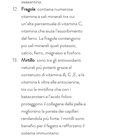
zeaxantina.  
Fragola
: contiene numerose 
vitamine e sali minerali tra cui 
un’alta percentuale di vitamina C, 
vitamina che aiuta l’assorbimento 
del ferro. Le fragole contengono 
poi sali minerali quali potassio, 
calcio, ferro, magnesio e fosforo.  
Mirtillo
: sono tra gli antiossidanti 
naturali più potenti grazie al 
contenuto di vitamina A, C ,E, e la 
vitamina k oltre alle antocianine, 
tra cui la mirtillina che con i 
betacaroteni e l’acido folico 
proteggono il collagene della pelle e 
migliorano la parete dei capillari 
rendendola più forte. I mirtilli sono 
benefici per il fegato e rafforzano il 
sistema immunitario.  