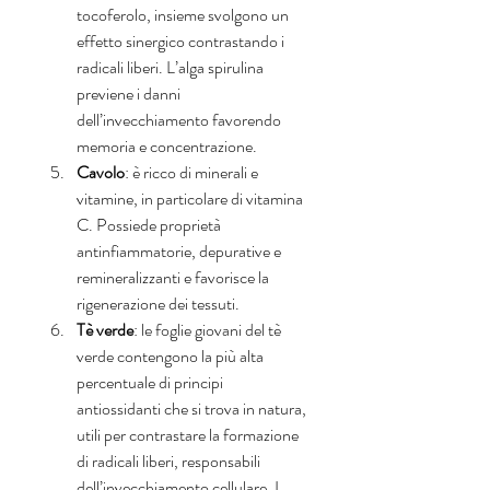
tocoferolo, insieme svolgono un 
effetto sinergico contrastando i 
radicali liberi. L’alga spirulina 
previene i danni 
dell’invecchiamento favorendo 
memoria e concentrazione.  
Cavolo
: è ricco di minerali e 
vitamine, in particolare di vitamina 
C. Possiede proprietà 
antinfiammatorie, depurative e 
remineralizzanti e favorisce la 
rigenerazione dei tessuti.  
Tè verde
: le foglie giovani del tè 
verde contengono la più alta 
percentuale di principi 
antiossidanti che si trova in natura, 
utili per contrastare la formazione 
di radicali liberi, responsabili 
dell’invecchiamento cellulare. I 