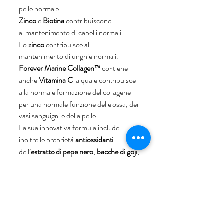
pelle normale. 
Zinco
 e 
Biotina
 contribuiscono 
al mantenimento di capelli normali. 
Lo 
zinco
 contribuisce al 
mantenimento di unghie normali. 
Forever Marine Collagen™
 contiene 
anche 
Vitamina C
 la quale contribuisce 
alla normale formazione del collagene 
per una normale funzione delle ossa, dei 
vasi sanguigni e della pelle.
La sua innovativa formula include 
inoltre le proprietà 
antiossidanti
dell’
estratto di pepe nero
, 
bacche di goji
, 
tè verde
, 
vitamina C
 ed è potenziata con 
zinco
 e 
biotina
. Il tuo corpo non dovrà 
fare altro che godersi ogni singola 
goccia. Bevilo direttamente dalla 
bustina, è anche buono!