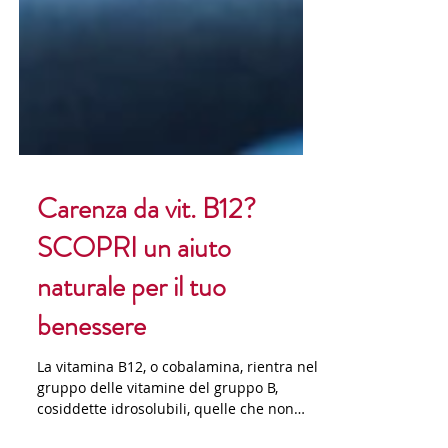
Carenza da vit. B12?
SCOPRI un aiuto
naturale per il tuo
benessere
La vitamina B12, o cobalamina, rientra nel