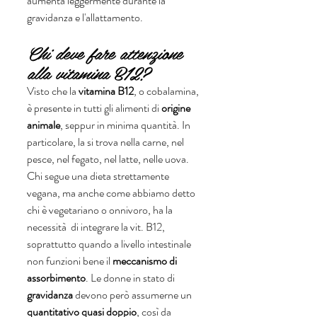
aumenta leggermente durante la 
gravidanza e l'allattamento. 
Chi deve fare attenzione 
alla vitamina B12?
Visto che la 
vitamina B12
, o cobalamina, 
è presente in tutti gli alimenti di 
origine 
animale
, seppur in minima quantità. In 
particolare, la si trova nella carne, nel 
pesce, nel fegato, nel latte, nelle uova. 
Chi segue una dieta strettamente 
vegana, ma anche come abbiamo detto 
chi è vegetariano o onnivoro, ha la 
necessità  di integrare la vit. B12, 
soprattutto quando a livello intestinale 
non funzioni bene il 
meccanismo di 
assorbimento
. Le donne in stato di 
gravidanza
 devono però assumerne un 
quantitativo quasi doppio
, così da 