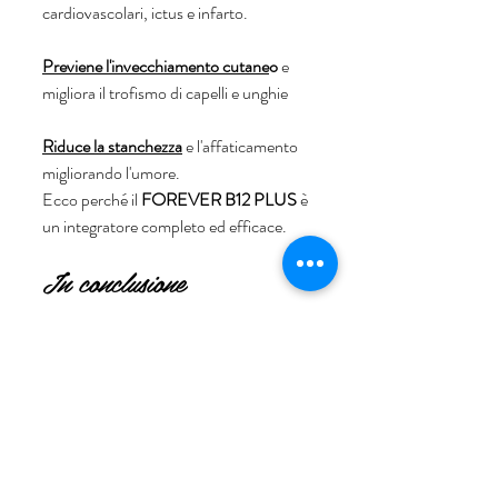
cardiovascolari, ictus e infarto. 
Previene l'invecchiamento cutane
o
 e 
migliora il trofismo di capelli e unghie
Riduce la stanchezza
 e l'affaticamento 
migliorando l'umore. 
Ecco perché il 
FOREVER B12 PLUS 
è 
un integratore completo ed efficace. 
In conclusione
A prescindere dal tipo di dieta, chiunque 
è a rischio di sviluppare carenza di 
vitamina B12, in qualsiasi fascia d'età. 
Quindi la vit. B12 è consigliata per:
Vegani
Vegetariani
Onnivori