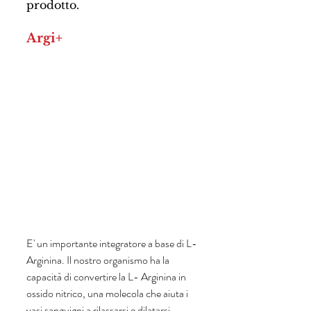
prodotto. 
Argi+ 
E' un importante integratore a base di L-
Arginina. Il nostro organismo ha la 
capacità di convertire la L- Arginina in 
ossido nitrico, una molecola che aiuta i 
vasi sanguigni a rilassarsi e dilatarsi 