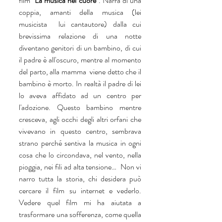
film "
La musica nel cuore
". Narra di una 
coppia, amanti della musica (lei 
musicista  lui cantautore) dalla cui 
brevissima relazione di una notte 
diventano genitori di un bambino, di cui 
il padre è all'oscuro, mentre al momento 
del parto, alla mamma  viene detto che il 
bambino è morto. In realtà il padre di lei 
lo aveva affidato ad un centro per 
l'adozione. Questo bambino mentre 
cresceva, agli occhi degli altri orfani che 
vivevano in questo centro, sembrava 
strano perché sentiva la musica in ogni 
cosa che lo circondava, nel vento, nella 
pioggia, nei fili ad alta tensione…  Non vi 
narro tutta la storia, chi desidera può 
cercare il film su internet e vederlo. 
Vedere quel film mi ha aiutata a 
trasformare una sofferenza, come quella 