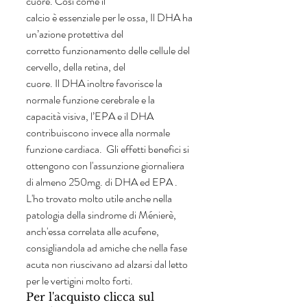
cuore. Così come il
calcio è essenziale per le ossa, Il DHA ha 
un’azione protettiva del
corretto funzionamento delle cellule del 
cervello, della retina, del
cuore. Il DHA inoltre favorisce la 
normale funzione cerebrale e la
capacità visiva, l’EPA e il DHA 
contribuiscono invece alla normale
funzione cardiaca.  Gli effetti benefici si 
ottengono con l'assunzione giornaliera 
di almeno 250mg. di DHA ed EPA .
L'ho trovato molto utile anche nella 
patologia della sindrome di Ménierè, 
anch'essa correlata alle acufene, 
consigliandola ad amiche che nella fase 
acuta non riuscivano ad alzarsi dal letto 
per le vertigini molto forti. 
Per l'acquisto clicca sul 