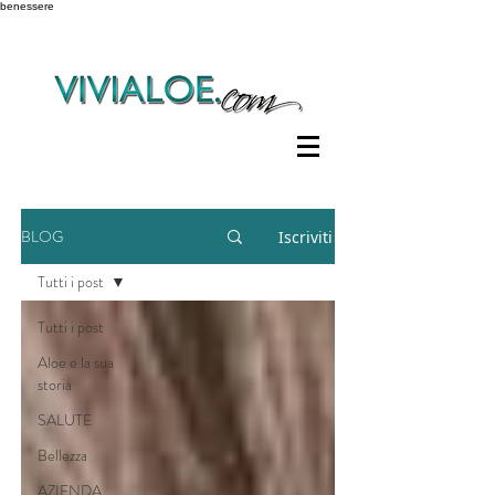
benessere
BLOG
Iscriviti
Tutti i post
Tutti i post
Aloe e la sua
storia
SALUTE
Bellezza
AZIENDA