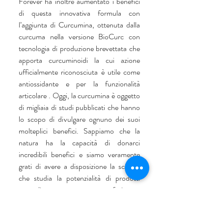
Forever ha inoltre aumentato i benefici 
di questa innovativa formula con 
l’aggiunta di Curcumina, ottenuta dalla 
curcuma nella versione BioCurc con 
tecnologia di produzione brevettata che 
apporta curcuminoidi la cui azione 
ufficialmente riconosciuta è utile come 
antiossidante e per la funzionalità 
articolare . Oggi, la curcumina è oggetto 
di migliaia di studi pubblicati che hanno 
lo scopo di divulgare ognuno dei suoi 
molteplici benefici. Sappiamo che la 
natura ha la capacità di donarci 
incredibili benefici e siamo veramente 
grati di avere a disposizione la scienza 
che studia la potenzialità di prodotti 
naturali per poter estrarre e perfezionare 
questi ingredienti come quelli contenuti 
in questo potente prodotto. Forever 