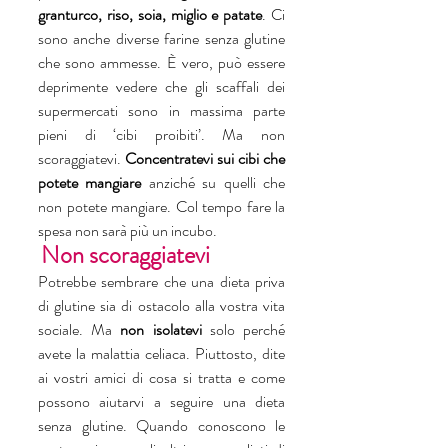
granturco, riso, soia, miglio e patate
. Ci 
sono anche diverse farine senza glutine 
che sono ammesse. È vero, può essere 
deprimente vedere che gli scaffali dei 
supermercati sono in massima parte 
pieni di ‘cibi proibiti’. Ma non 
scoraggiatevi. 
Concentratevi sui cibi che 
potete mangiare 
anziché su quelli che 
non potete mangiare. Col tempo fare la 
spesa non sarà più un incubo.
Non scoraggiatevi
Potrebbe sembrare che una dieta priva 
di glutine sia di ostacolo alla vostra vita 
sociale. Ma 
non isolatevi 
solo perché 
avete la malattia celiaca. Piuttosto, dite 
ai vostri amici di cosa si tratta e come 
possono aiutarvi a seguire una dieta 
senza glutine. Quando conoscono le 