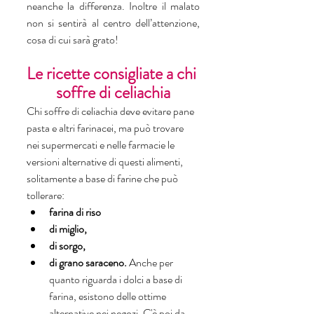
neanche la differenza. Inoltre il malato 
non si sentirà al centro dell’attenzione, 
cosa di cui sarà grato!
Le ricette consigliate a chi 
soffre di celiachia
Chi soffre di celiachia deve evitare pane 
pasta e altri farinacei, ma può trovare 
nei supermercati e nelle farmacie le 
versioni alternative di questi alimenti, 
solitamente a base di farine che può 
tollerare:  
farina di riso
di miglio, 
di sorgo, 
di grano saraceno.
 Anche per 
quanto riguarda i dolci a base di 
farina, esistono delle ottime 
alternative nei negozi. C'è poi da 