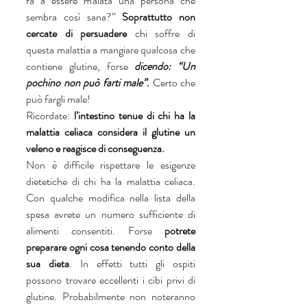
fa a essere malata una persona che 
sembra così sana?” 
Soprattutto non 
cercate di persuadere
 chi soffre di 
questa malattia a mangiare qualcosa che 
contiene glutine, forse 
dicendo: “Un 
pochino non può farti male”. 
Certo che 
può fargli male! 
Ricordate: 
l’intestino tenue di chi ha la 
malattia celiaca considera il glutine un 
veleno e reagisce di conseguenza.
Non è difficile rispettare le esigenze 
dietetiche di chi ha la malattia celiaca. 
Con qualche modifica nella lista della 
spesa avrete un numero sufficiente di 
alimenti consentiti. Forse 
potrete 
preparare ogni cosa tenendo conto della 
sua dieta
. In effetti tutti gli ospiti 
possono trovare eccellenti i cibi privi di 
glutine. Probabilmente non noteranno 