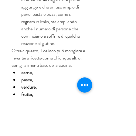
aggiungere che un uso ampio di 
pane, pasta e pizza, come si 
registra in Italia, sta ampliando 
anche il numero di persone che 
cominciano a soffrire di qualche 
reazione al glutine. 
Oltre a questo, il celiaco può mangiare e 
inventare ricette come chiunque altro, 
con gli alimenti base della cucina:  
carne, 
pesce, 
verdure, 
frutta, 
formaggi.
Un buon sostitutivo della pasta, 
per preparare dei primi, è il riso, o 
ancora, la quinoa.  
La quinoa
 è una pianta ricca di 