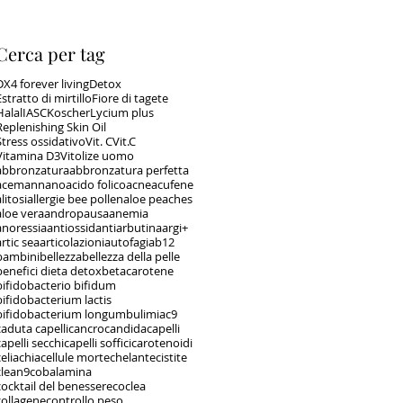
Cerca per tag
DX4 forever living
Detox
Estratto di mirtillo
Fiore di tagete
Halal
IASC
Koscher
Lycium plus
Replenishing Skin Oil
Stress ossidativo
Vit. C
Vit.C
Vitamina D3
Vitolize uomo
abbronzatura
abbronzatura perfetta
acemannano
acido folico
acne
acufene
litosi
allergie bee pollen
aloe peaches
aloe vera
andropausa
anemia
anoressia
antiossidanti
arbutina
argi+
artic sea
articolazioni
autofagia
b12
bambini
bellezza
bellezza della pelle
benefici dieta detox
betacarotene
bifidobacterio bifidum
bifidobacterium lactis
bifidobacterium longum
bulimia
c9
caduta capelli
cancro
candida
capelli
capelli secchi
capelli soffici
carotenoidi
celiachia
cellule morte
chelante
cistite
clean9
cobalamina
cocktail del benessere
coclea
collagene
controllo peso