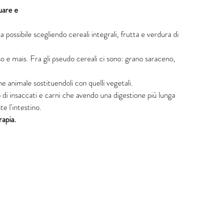
uare e 
ia possibile scegliendo cereali integrali, frutta e verdura di 
so e mais. Fra gli pseudo cereali ci sono: grano saraceno, 
gine animale sostituendoli con quelli vegetali.   
mo di insaccati e carni che avendo una digestione più lunga 
 l'intestino. 
rapia.