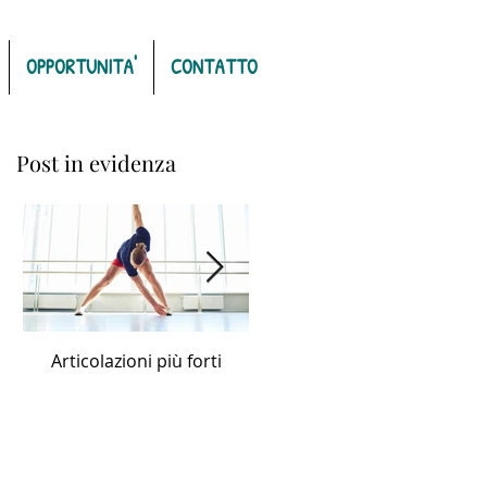
OPPORTUNITA'
CONTATTO
Post in evidenza
Articolazioni più forti
Capelli forti, fluenti, sani e
luminosi con Forever
Nourishing Hair Oil