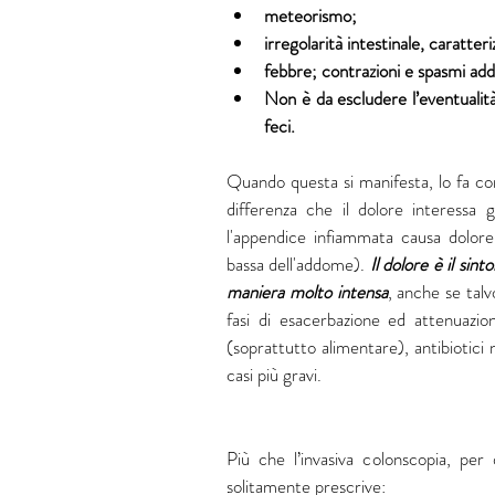
meteorismo;
irregolarità intestinale, caratteri
febbre; contrazioni e spasmi add
Non è da escludere l’eventualità
feci.
Quando questa si manifesta, lo fa con 
differenza che il dolore interessa 
l'appendice infiammata causa dolore
bassa dell'addome). 
Il dolore è il si
maniera molto intensa
, anche se talv
fasi di esacerbazione ed attenuazio
(soprattutto alimentare), antibiotici n
casi più gravi.
Più che l’invasiva colonscopia, per 
solitamente prescrive: 