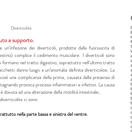
Diverticolite 
iuto a supporto.
 un’infezione dei diverticoli, prodotte dalla fuoriuscita di 
estino) complice il cedimento muscolare. I diverticoli sono 
i formano nel tratto digestivo, soprattutto nell'ultimo tratto 
a
cchetti danno luogo a un’anomalia definita diverticolosi. La 
 cioè una complicanza della prima, causata dalla presenza di 
stagnando provoca processi infiammatori e infettivi. La causa 
i è dovuta ad una alterazione della motilità intestinale;
diverticolite ci sono: 
prattutto nella parte bassa e sinistra del ventre.