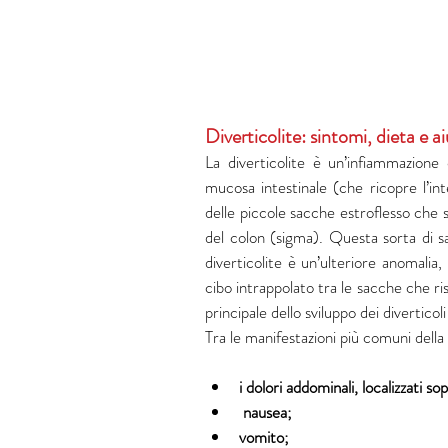
Diverticolite: sintomi, dieta e a
La diverticolite è un’infiammazione e
mucosa intestinale (che ricopre l’int
delle piccole sacche estroflesso che s
del colon (sigma). Questa sorta di sa
diverticolite è un’ulteriore anomalia,
cibo intrappolato tra le sacche che ri
principale dello sviluppo dei diverticol
Tra le manifestazioni più comuni della 
i dolori addominali, localizzati so
 nausea;
vomito; 