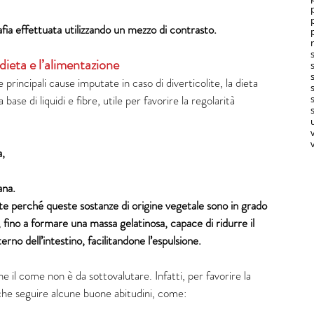
afia effettuata utilizzando un mezzo di contrasto.
dieta e l’alimentazione
e principali cause imputate in caso di diverticolite, la dieta 
base di liquidi e fibre, utile per favorire la regolarità 
s
v
, 
ana.
ate perché queste sostanze di origine vegetale sono in grado 
i, fino a formare una massa gelatinosa, capace di ridurre il 
terno dell’intestino, facilitandone l’espulsione.
il come non è da sottovalutare. Infatti, per favorire la 
anche seguire alcune buone abitudini, come: 