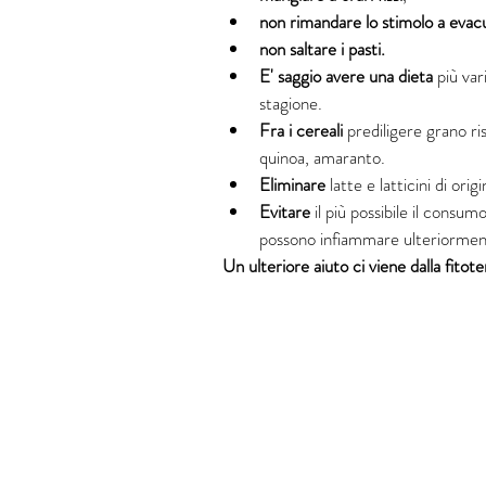
non rimandare lo stimolo a evac
non saltare i pasti.
E' saggio avere una dieta
 più var
stagione.   
Fra i cereali 
prediligere grano ri
quinoa, amaranto.    
Eliminare 
latte e latticini di ori
Evitare 
il più possibile il consu
possono infiammare ulteriormente
Un ulteriore aiuto ci viene dalla fitote