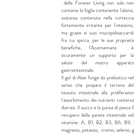
 della Forever Living non solo non 
contiene la foglia contenente l'aloina, 
sostanza contenuta nella corteccia 
fortemente irritante per l'intestino, 
ma grazie ai suoi mucopolisaccaridi 
fra cui spicca, per le sue proprietà 
benefiche, l'Acemannano  è 
sicuramente un supporto per la 
salute del nostro apparato 
gastrointestinale. 
Il gel di Aloe funge da prebiotico nel 
senso che prepara il terreno del 
tessuto intestinale alla proliferaz
l'assorbimento dei nutrienti contenut
diarrea. Il succo e la purea di pesca fa
recupero della parete intestinale velo
vitamine: A, B1, B2, B3, B6, B9, B1
magnesio, potassio,  cromo, selenio, g