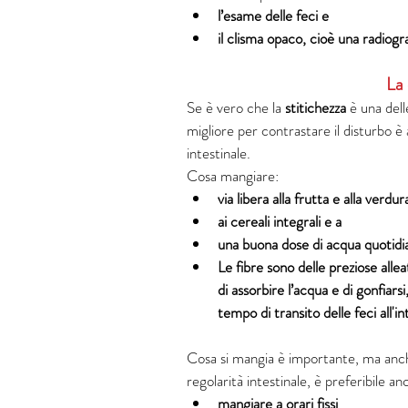
l’esame delle feci e
il clisma opaco, cioè una radiogr
La 
Se è vero che la 
stitichezza
 è una dell
migliore per contrastare il disturbo è a 
intestinale. 
Cosa mangiare: 
via libera alla frutta e alla verdura
ai cereali integrali e a 
una buona dose di acqua quotidi
Le fibre sono delle preziose alle
di assorbire l’acqua e di gonfiars
tempo di transito delle feci all'in
Cosa si mangia è importante, ma anche 
regolarità intestinale, è preferibile 
mangiare a orari fissi
,   