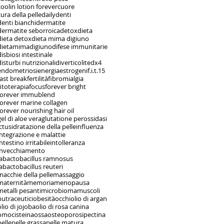
coolin lotion forever
cuore
cura della pelle
daily
denti
denti bianchi
dermatite
dermatite seborroica
detox
dieta
dieta detox
dieta mima digiuno
dietamimadigiuno
difese immunitarie
disbiosi intestinale
disturbi nutrizionali
diverticolite
dx4
endometriosi
energia
estrogeni
f.i.t.15
fast break
fertilità
fibromialgia
fitoterapia
focus
forever bright
forever immublend
forever marine collagen
forever nourishing hair oil
gel di aloe vera
glutatione perossidasi
ictus
idratazione della pelle
influenza
integrazione e malattie
intestino irritabile
intolleranza
invecchiamento
labactobacillus ramnosus
labactobacillus reuteri
macchie della pelle
massaggio
maternità
memoria
menopausa
metalli pesanti
microbioma
muscoli
nutraceutici
obesità
occhi
olio di argan
olio di jojoba
olio di rosa canina
omocisteina
ossa
osteoporosi
pectina
pelle
pelle grassa
pelle matura