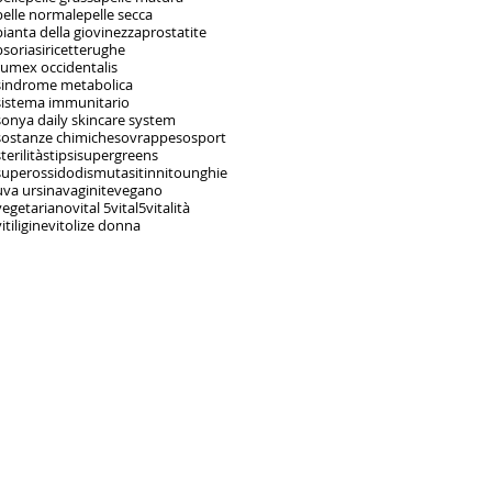
pelle normale
pelle secca
pianta della giovinezza
prostatite
psoriasi
ricette
rughe
rumex occidentalis
sindrome metabolica
sistema immunitario
sonya daily skincare system
sostanze chimiche
sovrappeso
sport
terilità
stipsi
supergreens
superossidodismutasi
tinnito
unghie
uva ursina
vaginite
vegano
vegetariano
vital 5
vital5
vitalità
itiligine
vitolize donna