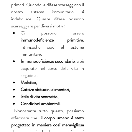
primari. Quando le difese scarseggiano il 
nostro sistema immunitario si 
indebolisce. Queste difese possono 
scarseggiare per diversi motivi: 
Ci possono essere 
immunodeficienze primitive
, 
intrinseche cioè al sistema 
immunitario.  
Immunodeficienze secondarie
, cioè 
acquisite nel corso della vita in 
seguito a:  
Malattie,
Cattive abitudini alimentari,
Stile di vita scorretto,
Condizioni ambientali.
 Nonostante tutto questo, possiamo 
affermare che 
 il corpo umano è stato 
progettato in maniera così meravigliosa
che alcuni si chiedono perché ci si 