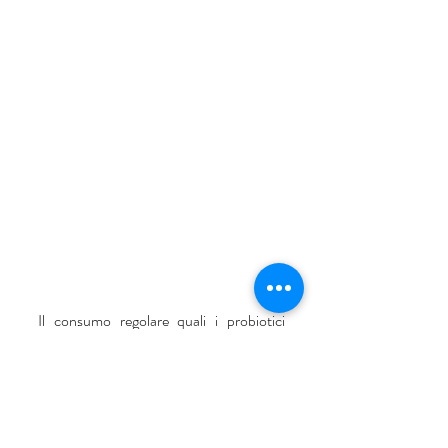
Il consumo regolare quali i probiotici 
rafforzano le difese immunitarie  
dell’intestino. I microbi sono batteri che 
ricoprono un ruolo importante nella 
tutela della salute e del benessere 
generale dell’individuo. Non tutti i 