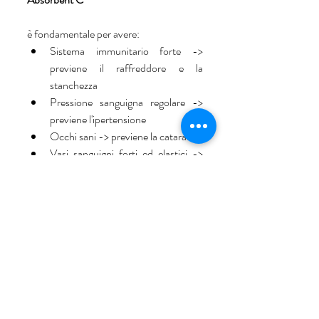
è fondamentale per avere: 
Sistema immunitario forte -> 
previene il raffreddore e la 
stanchezza  
Pressione sanguigna regolare -> 
previene l'ipertensione  
Occhi sani -> previene la cataratta  
Vasi sanguigni forti ed elastici -> 
previene la formazione di lividi facili 
e la frequente uscita di sangue dal 
naso, accelera la guarigione delle 
ferite  
Adeguata produzione di collagene 
-> l'essere umano non può 
produrre il collagene senza la 
vitamina C; il collagene è 
fondamentale per: mantenere la 