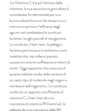
 La Vitamina C è la più famosa delle 
vitamine, la sua assunzione giornaliera è 
considerata fondamentale per una 
buona salute fisica sin dai tempi in cui i 
marinai scoprirono l’efficacia degli 
agrumi nel combattere lo scorbuto 
durante i lunghi periodi di navigazione. 
Lo scorbuto, il beri-beri, la pellagra, 
l'anemia perniciosa e il rachitismo sono 
malattie che, nei millenni passati, 
causarono enormi sofferenze e milioni di 
morti. Oggi sappiamo che ciascuna di 
queste malattie risulta dalla carenza di 
un certo tipo di molecola negli organi e 
nei tessuti dell'organismo. Lo scorbuto 
risulta da un apporto insufficiente di 
vitamina C; il beri-beri da una 
mancanza di vitamina B1 (tiamina); la 
pellagra da una mancanza della B3 