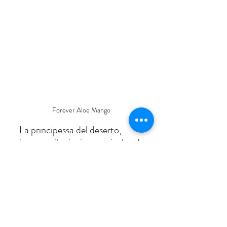
Forever Aloe Mango 
La principessa del deserto, 
incontra il principe tropicale ed 
è una festa per le nostre papille 
gustative. E' una gustosa 
bevanda che unisce il Gel di 
Aloe Vera con la purea naturale 
di mango, un frutto tropicale 
ricco di nutrienti e vitamine 