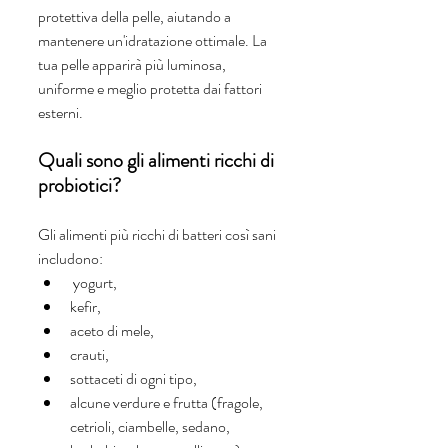
protettiva della pelle, aiutando a 
mantenere un'idratazione ottimale. La 
tua pelle apparirà più luminosa, 
uniforme e meglio protetta dai fattori 
esterni.
Quali sono gli alimenti ricchi di 
probiotici?
Gli alimenti più ricchi di batteri così sani 
includono:
 yogurt, 
kefir, 
aceto di mele, 
crauti, 
sottaceti di ogni tipo, 
alcune verdure e frutta (fragole, 
cetrioli, ciambelle, sedano, 