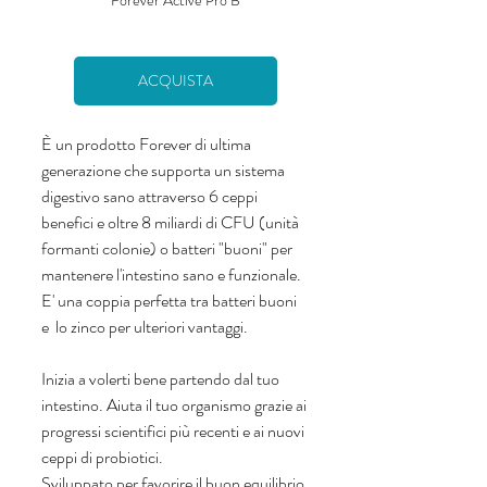
Forever Active Pro B
ACQUISTA
È un prodotto Forever di ultima 
generazione che supporta un sistema 
digestivo sano attraverso 6 ceppi 
benefici e oltre 8 miliardi di CFU (unità 
formanti colonie) o batteri "buoni" per 
mantenere l'intestino sano e funzionale. 
E' una coppia perfetta tra batteri buoni 
e  lo zinco per ulteriori vantaggi.
Inizia a volerti bene partendo dal tuo 
intestino. Aiuta il tuo organismo grazie ai 
progressi scientifici più recenti e ai nuovi 
ceppi di probiotici. 
Sviluppato per favorire il buon equilibrio 