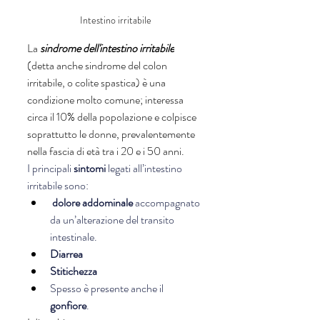
Intestino irritabile
La 
sindrome dell'intestino irritabile
(detta anche sindrome del colon 
irritabile, o colite spastica) è una 
condizione molto comune; interessa 
circa il 10% della popolazione e colpisce 
soprattutto le donne, prevalentemente 
nella fascia di età tra i 20 e i 50 anni.
I principali 
sintomi
 legati all’intestino 
irritabile sono:
dolore addominale
 accompagnato 
da un’alterazione del transito 
intestinale.
Diarrea
Stitichezza
Spesso è presente anche il 
gonfiore
.