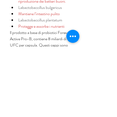
riproduzione dei batteri buoni.
Labactobaccillus bulgaricus
Mantiene l’intestino pulito
Labactobaccillus plantatum
Protegge e assorbe i nutrienti
ll prodotto a base di probiotici Forever 
Active Pro-B, contiene 8 miliardi di 
UFC per capsula. Questi ceppi sono 
stati studiati e selezionati in base alle 
loro proprietà e alle loro capacità di 
lavorare in sinergia. 
Si tratta quindi di una soluzione 
completa che offre tutti i vantaggi in una 
forma facile da assumere. 
Basta una capsula al giorno lontano dai 
pasti. 
 Includilo nella tua routine quotidiana, 
insieme all'Aloe Vera Gel, che svolge il 
ruolo di prebiotico ("cibo" per i batteri 