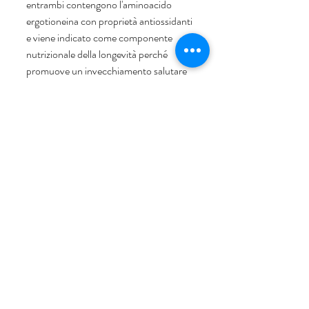
entrambi contengono l'aminoacido 
ergotioneina con proprietà antiossidanti 
e viene indicato come componente 
nutrizionale della longevità perché 
promuove un invecchiamento salutare 
proteggendo il nostro corpo contro le 
malattie degenerative come, ad 
esempio, il cancro. 
Consigliato a:
Celiaci o intolleranti al glutine 
perché senza glutine.
Adatto ai vegetariani
Supporta e rafforza il sistema 
immunitario
Approccio completo del corpo alla 
salute immunitaria
Promuove la produzione di cellule 
immunitarie