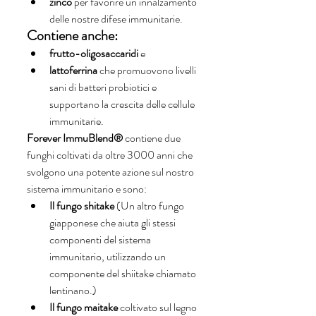
zinco
 per favorire un innalzamento 
delle nostre difese immunitarie.
Contiene anche:
frutto-oligosaccaridi
 e 
lattoferrina
 che promuovono livelli 
sani di batteri probiotici e 
supportano la crescita delle cellule 
immunitarie.
Forever ImmuBlend®
 contiene due 
funghi coltivati da oltre 3000 anni che 
svolgono una potente azione sul nostro 
sistema immunitario e sono:
Il fungo shitake 
(Un altro fungo 
giapponese che aiuta gli stessi 
componenti del sistema 
immunitario, utilizzando un 
componente del shiitake chiamato 
lentinano.)
Il fungo maitake
 coltivato sul legno 