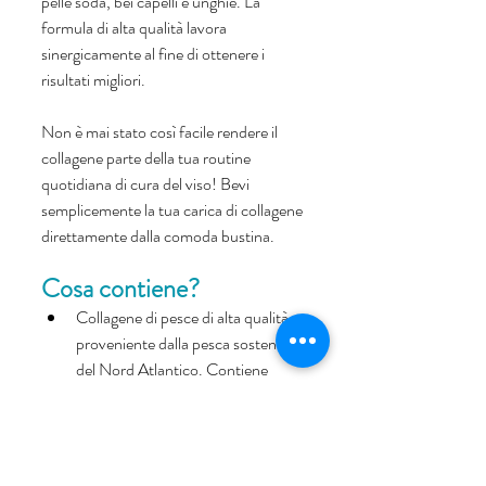
pelle soda, bei capelli e unghie. La 
formula di alta qualità lavora 
sinergicamente al fine di ottenere i 
risultati migliori.
Non è mai stato così facile rendere il 
collagene parte della tua routine 
quotidiana di cura del viso! Bevi 
semplicemente la tua carica di collagene 
direttamente dalla comoda bustina.
Cosa contiene? 
Collagene di pesce di alta qualità 
proveniente dalla pesca sostenibile 
del Nord Atlantico. Contiene 
principalmente peptidi di collagene 
di tipo I, e in quantità minori di tipo 
II, IV, V, VI, VII, VIII, IX, X.
L’estratto di pepe nero funge da 