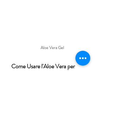
Aloe Vera Gel 
Come Usare l'Aloe Vera per 
Contrastare i Metalli Pesanti
Per trarre beneficio dalle proprietà 
chelanti del Gel di Aloe Vera, è possibile 
integrarlo nella dieta in diversi modi:
Gel di Aloe Vera
: Bere il gel di Aloe 
Vera (assicurandosi che sia puro, 
senza foglia e aloina e senza 
additivi) è uno dei modi più efficaci 
per introdurre i benefici di questa 