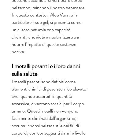
possono accumularsi nel nostro corpo 
nel tempo, minando il nostro benessere. 
In questo contesto, l'Aloe Vera, e in 
particolare il suo gel, si presenta come 
un alleato naturale con capacità 
chelanti, che aiuta a neutralizzare e a 
ridurre l'impatto di queste sostanze 
nocive.
I metalli pesanti e i loro danni 
sulla salute
I metalli pesanti sono definiti come 
elementi chimici di peso atomico elevato 
che, quando assorbiti in quantità 
eccessive, diventano tossici per il corpo 
umano. Questi metalli non vengono 
facilmente eliminati dall'organismo, 
accumulandosi nei tessuti e nei fluidi 
corporei, con conseguenti danni a livello 