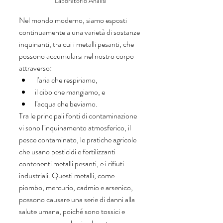
Laboratorio Analisi
Nel mondo moderno, siamo esposti 
continuamente a una varietà di sostanze 
inquinanti, tra cui i metalli pesanti, che 
possono accumularsi nel nostro corpo 
attraverso:
 l'aria che respiriamo, 
il cibo che mangiamo, e 
l'acqua che beviamo. 
Tra le principali fonti di contaminazione 
vi sono l'inquinamento atmosferico, il 
pesce contaminato, le pratiche agricole 
che usano pesticidi e fertilizzanti 
contenenti metalli pesanti, e i rifiuti 
industriali. Questi metalli, come 
piombo, mercurio, cadmio e arsenico, 
possono causare una serie di danni alla 
salute umana, poiché sono tossici e 