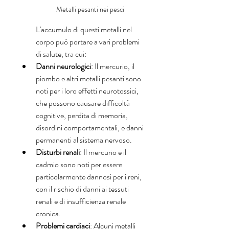
Metalli pesanti nei pesci 
L'accumulo di questi metalli nel 
corpo può portare a vari problemi 
di salute, tra cui:
Danni neurologici
: Il mercurio, il 
piombo e altri metalli pesanti sono 
noti per i loro effetti neurotossici, 
che possono causare difficoltà 
cognitive, perdita di memoria, 
disordini comportamentali, e danni 
permanenti al sistema nervoso.
Disturbi renali
: Il mercurio e il 
cadmio sono noti per essere 
particolarmente dannosi per i reni, 
con il rischio di danni ai tessuti 
renali e di insufficienza renale 
cronica.
Problemi cardiaci
: Alcuni metalli 