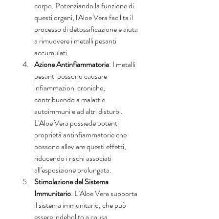
corpo. Potenziando la funzione di 
questi organi, l'Aloe Vera facilita il 
processo di detossificazione e aiuta 
a rimuovere i metalli pesanti 
accumulati.
Azione Antinfiammatoria
: I metalli 
pesanti possono causare 
infiammazioni croniche, 
contribuendo a malattie 
autoimmuni e ad altri disturbi. 
L'Aloe Vera possiede potenti 
proprietà antinfiammatorie che 
possono alleviare questi effetti, 
riducendo i rischi associati 
all'esposizione prolungata.
Stimolazione del Sistema 
Immunitario
: L’Aloe Vera supporta 
il sistema immunitario, che può 
essere indebolito a causa 