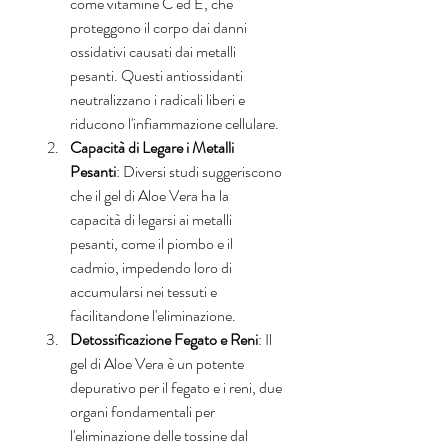
come vitamine C ed E, che 
proteggono il corpo dai danni 
ossidativi causati dai metalli 
pesanti. Questi antiossidanti 
neutralizzano i radicali liberi e 
riducono l'infiammazione cellulare.
Capacità di Legare i Metalli 
Pesanti
: Diversi studi suggeriscono 
che il gel di Aloe Vera ha la 
capacità di legarsi ai metalli 
pesanti, come il piombo e il 
cadmio, impedendo loro di 
accumularsi nei tessuti e 
facilitandone l'eliminazione.
Detossificazione Fegato e Reni
: Il 
gel di Aloe Vera è un potente 
depurativo per il fegato e i reni, due 
organi fondamentali per 
l'eliminazione delle tossine dal 