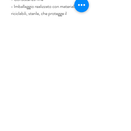
• Imballaggio realizzato con materiali 
riciclabili, sterile, che protegge il 
contenuto dall'azione della luce, agenti 
ossidanti e batteri
• Senza conservanti o additivi artificiali
• Il nuovo processo asettico riduce al 
minimo la perdita di nutrienti
• Pastorizzato velocemente per 
mantenere la freschezza e ridurre i 
batteri
• Contiene vitamina C con ruolo 
antiossidante, che protegge le cellule 
dallo stress ossidativo
In conclusione 
Non importa se studi al mattino o al 
pomeriggio, il primo pasto della giornata 
è il segreto di un aumento del livello di 