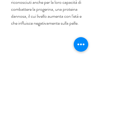
riconosciuti anche per la loro capacità di 
combattere la progerina, una proteina 
dannosa, il cui livello aumenta con l'età e 
che influisce negativamente sulla pelle.
Infinite Firming Serum Forever
ACQUISTA
6. Coccola la tua pelle di 