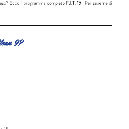
 peso? Ecco il programma completo 
F.I.T. 15
 . Per saperne di 
lean 9? 
i.t.15