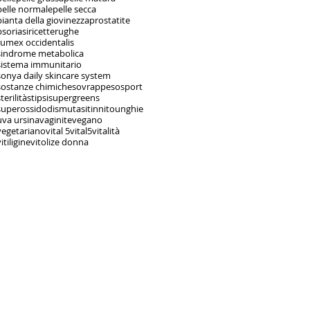
pelle normale
pelle secca
pianta della giovinezza
prostatite
psoriasi
ricette
rughe
rumex occidentalis
sindrome metabolica
sistema immunitario
sonya daily skincare system
sostanze chimiche
sovrappeso
sport
terilità
stipsi
supergreens
superossidodismutasi
tinnito
unghie
uva ursina
vaginite
vegano
vegetariano
vital 5
vital5
vitalità
itiligine
vitolize donna