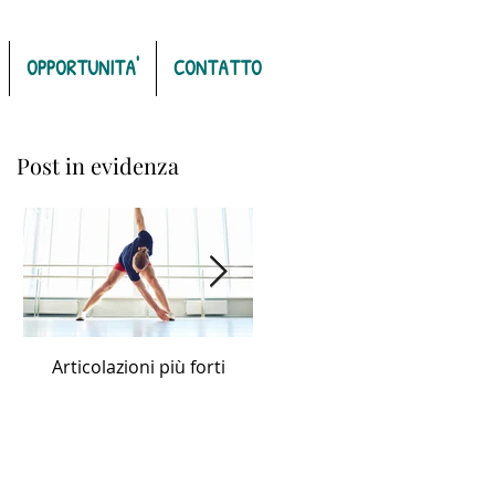
OPPORTUNITA'
CONTATTO
Post in evidenza
Articolazioni più forti
Capelli forti, fluenti, sani e
luminosi con Forever
Nourishing Hair Oil