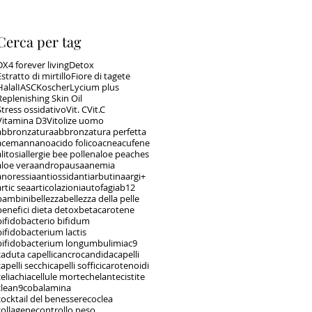
Cerca per tag
DX4 forever living
Detox
Estratto di mirtillo
Fiore di tagete
Halal
IASC
Koscher
Lycium plus
Replenishing Skin Oil
Stress ossidativo
Vit. C
Vit.C
Vitamina D3
Vitolize uomo
abbronzatura
abbronzatura perfetta
acemannano
acido folico
acne
acufene
litosi
allergie bee pollen
aloe peaches
aloe vera
andropausa
anemia
anoressia
antiossidanti
arbutina
argi+
artic sea
articolazioni
autofagia
b12
bambini
bellezza
bellezza della pelle
benefici dieta detox
betacarotene
bifidobacterio bifidum
bifidobacterium lactis
bifidobacterium longum
bulimia
c9
caduta capelli
cancro
candida
capelli
capelli secchi
capelli soffici
carotenoidi
celiachia
cellule morte
chelante
cistite
clean9
cobalamina
cocktail del benessere
coclea
collagene
controllo peso