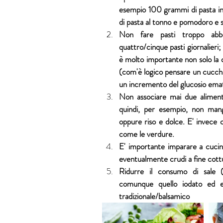
esempio 100 grammi di pasta in 
di pasta al tonno e pomodoro e 
Non fare pasti troppo abbo
quattro/cinque pasti giornalieri;
è molto importante non solo la qu
(com'è logico pensare un cucchia
un incremento del glucosio emati
Non associare mai due alimenti 
quindi, per esempio, non man
oppure riso e dolce. E' invece con
come le verdure. 
E' importante imparare a cucinar
eventualmente crudi a fine cottu
Ridurre il consumo di sale (s
comunque quello iodato ed esa
tradizionale/balsamico