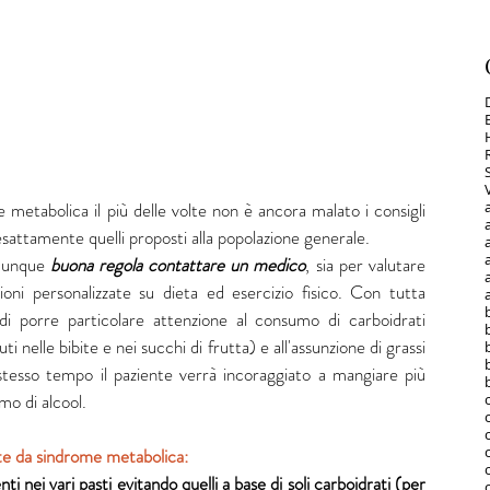
metabolica il più delle volte non è ancora malato i consigli 
esattamente quelli proposti alla popolazione generale.   
a
munque 
buona regola contattare un medico
, sia per valutare 
zioni personalizzate su dieta ed esercizio fisico. Con tutta 
à di porre particolare attenzione al consumo di carboidrati 
i nelle bibite e nei succhi di frutta) e all'assunzione di grassi 
 stesso tempo il paziente verrà incoraggiato a mangiare più 
mo di alcool.
ette da sindrome metabolica:  
i nei vari pasti evitando quelli a base di soli carboidrati (per 