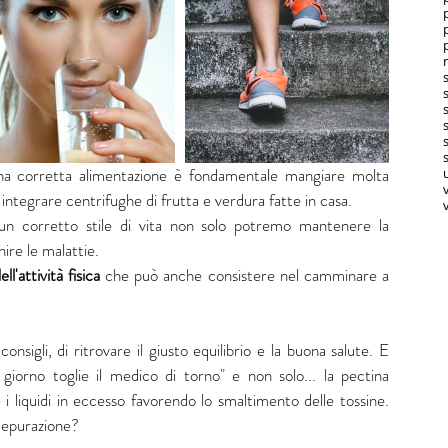
s
a corretta alimentazione è fondamentale mangiare molta 
integrare centrifughe di frutta e verdura fatte in casa.
v
n corretto stile di vita non solo potremo mantenere la 
ire le malattie. 
'attività fisica
 che può anche consistere nel camminare a 
nsigli, di ritrovare il giusto equilibrio e la buona salute. E 
iorno toglie il medico di torno" e non solo... la pectina 
i liquidi in eccesso favorendo lo smaltimento delle tossine. 
depurazione?