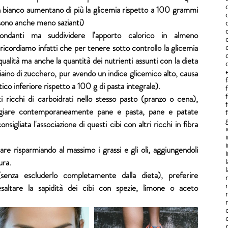
bianco aumentano di più la glicemia rispetto a 100 grammi 
sono anche meno sazianti)
ndanti ma suddividere l'apporto calorico in almeno 
 ricordiamo infatti che per tenere sotto controllo la glicemia 
alità ma anche la quantità dei nutrienti assunti con la dieta 
ino di zucchero, pur avendo un indice glicemico alto, causa 
co inferiore rispetto a 100 g di pasta integrale).
ricchi di carboidrati nello stesso pasto (pranzo o cena), 
giare contemporaneamente pane e pasta, pane e patate 
sigliata l'associazione di questi cibi con altri ricchi in fibra 
e risparmiando al massimo i grassi e gli oli, aggiungendoli 
ra. 
enza escluderlo completamente dalla dieta), preferire 
ltare la sapidità dei cibi con spezie, limone o aceto 