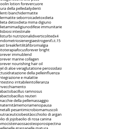
coolin lotion forever
cuore
cura della pelle
daily
denti
denti bianchi
dermatite
dermatite seborroica
detox
dieta
dieta detox
dieta mima digiuno
dietamimadigiuno
difese immunitarie
disbiosi intestinale
disturbi nutrizionali
diverticolite
dx4
endometriosi
energia
estrogeni
f.i.t.15
fast break
fertilità
fibromialgia
fitoterapia
focus
forever bright
forever immublend
forever marine collagen
forever nourishing hair oil
gel di aloe vera
glutatione perossidasi
ictus
idratazione della pelle
influenza
integrazione e malattie
intestino irritabile
intolleranza
invecchiamento
labactobacillus ramnosus
labactobacillus reuteri
macchie della pelle
massaggio
maternità
memoria
menopausa
metalli pesanti
microbioma
muscoli
nutraceutici
obesità
occhi
olio di argan
olio di jojoba
olio di rosa canina
omocisteina
ossa
osteoporosi
pectina
pelle
pelle grassa
pelle matura