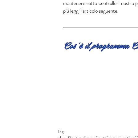
mantenere sotto controllo il nostro
più leggi l'articolo seguente. 
Cos'è il programma C
Tag:
clean9
detox
disturbi nutrizionali
pectina
f.