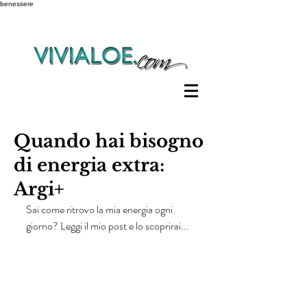
benessere
Quando hai bisogno
di energia extra:
Argi+
Sai come ritrovo la mia energia ogni 
giorno? Leggi il mio post e lo scoprirai...